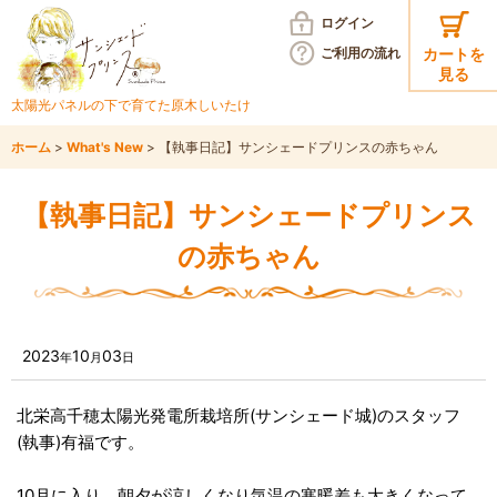
ログイン
ご利用の
流れ
カートを
見る
太陽光パネルの下で育てた
原木しいたけ
ホーム
>
What's New
>
【執事日記】サンシェードプリンスの赤ちゃん
【執事日記】サンシェードプリンス
の赤ちゃん
2023
10
03
年
月
日
北栄高千穂太陽光発電所栽培所(サンシェード城)のスタッフ
(執事)有福です。
10月に入り、朝夕が涼しくなり気温の寒暖差も大きくなって