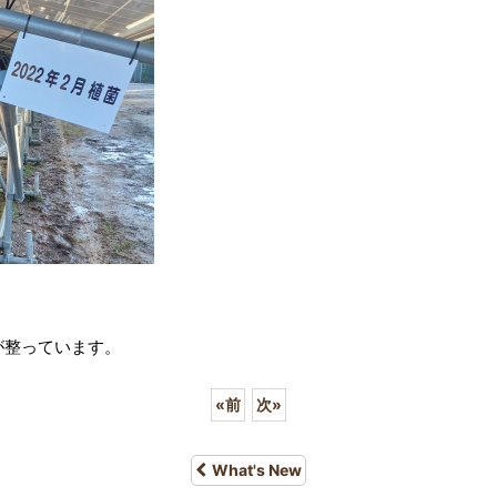
が整っています。
«
前
次
»
What's New