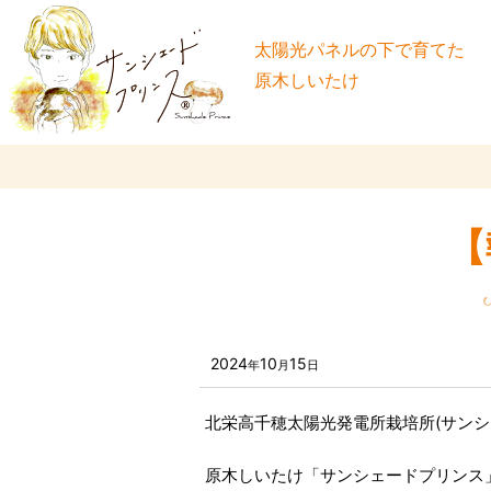
太陽光パネルの下で育てた
原木しいたけ
【
2024
10
15
年
月
日
北栄高千穂太陽光発電所栽培所(サンシ
原木しいたけ「サンシェードプリンス