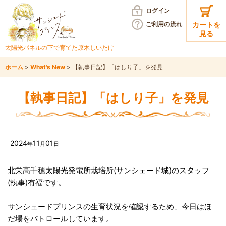
ログイン
ご利用の
流れ
カートを
見る
太陽光パネルの下で育てた
原木しいたけ
ホーム
>
What's New
>
【執事日記】「はしり子」を発見
【執事日記】「はしり子」を発見
2024
11
01
年
月
日
北栄高千穂太陽光発電所栽培所(サンシェード城)のスタッフ
(執事)有福です。
サンシェードプリンスの生育状況を確認するため、今日はほ
だ場をパトロールしています。