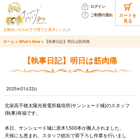
ログイン
ご利用の
流れ
カートを
見る
太陽光パネルの下で育てた
原木しいたけ
ホーム
>
What's New
>
【執事日記】明日は筋肉痛
【執事日記】明日は筋肉痛
2025
01
22
年
月
日
北栄高千穂太陽光発電所栽培所(サンシェード城)のスタッフ
(執事)有福です。
本日、サンシェード城に原木1,500本が搬入されました。
天候にも恵まれ、スタッフ総出で荷下ろし作業を行いまし