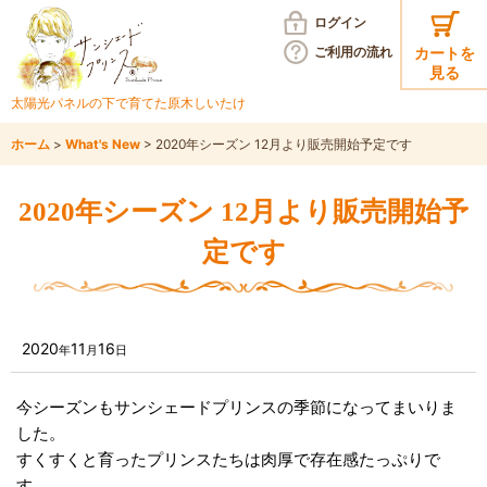
ログイン
ご利用の
流れ
カートを
見る
太陽光パネルの下で育てた
原木しいたけ
ホーム
>
What's New
>
2020年シーズン 12月より販売開始予定です
2020年シーズン 12月より販売開始予
定です
2020
11
16
年
月
日
今シーズンもサンシェードプリンスの季節になってまいりま
した。
すくすくと育ったプリンスたちは肉厚で存在感たっぷりで
す。