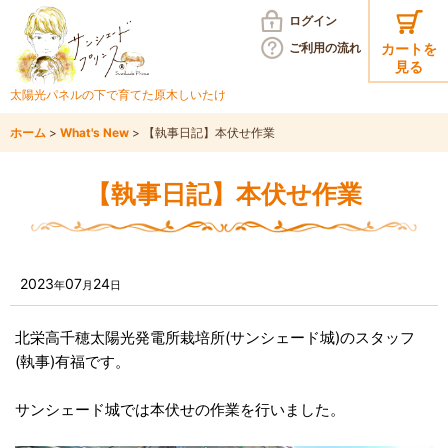
ログイン
ご利用の
流れ
カートを
見る
太陽光パネルの下で育てた
原木しいたけ
ホーム
>
What's New
>
【執事日記】本伏せ作業
【執事日記】本伏せ作業
2023
07
24
年
月
日
北栄高千穂太陽光発電所栽培所(サンシェード城)のスタッフ
(執事)有福です。
サンシェード城では本伏せの作業を行いました。