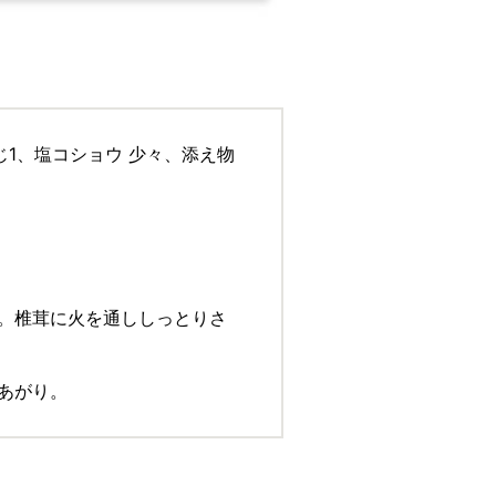
じ1、塩コショウ 少々、添え物
く。椎茸に火を通ししっとりさ
きあがり。