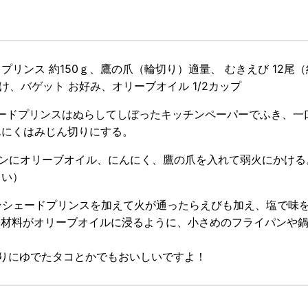
プリンス 約150ｇ、鷹の爪（輪切り）適量、 むきえび 12尾（約
かけ、バゲット お好み、オリーブオイル 1/2カップ
シェードプリンスはぬらしてしぼったキッチンペーパーでふき、
んにくはみじん切りにする。
イパンにオリーブオイル、にんにく、鷹の爪を入れて弱火にかける
さい）
)にサンシェードプリンスを加えて火が通ったらえびも加え、塩で
※材料がオリーブオイルに浸るように、小さめのフライパンや
わりにゆでたタコとかでもおいしいですよ！