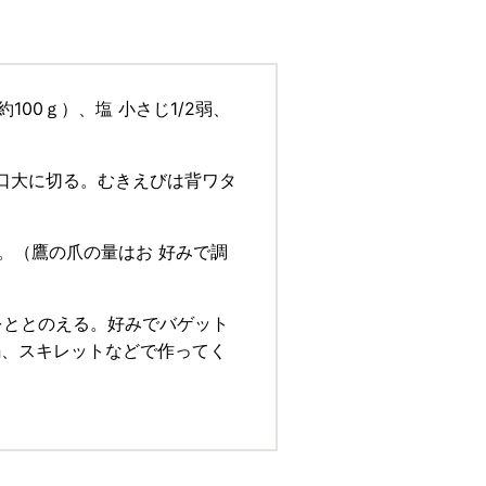
100ｇ）、塩 小さじ1/2弱、
一口大に切る。むきえびは背ワタ
。（鷹の爪の量はお 好みで調
味をととのえる。好みでバゲット
鍋、スキレットなどで作ってく