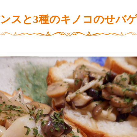
ンスと3種のキノコのせバ