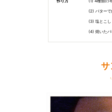
作り方
(1) 4種
(2) バタ
(3) 塩と
(4) 焼い
サ