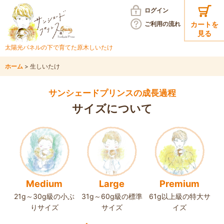
ログイン
ご利用の
流れ
カートを
見る
太陽光パネルの下で育てた
原木しいたけ
ホーム
>
生しいたけ
サンシェードプリンスの成長過程
サイズについて
Medium
Large
Premium
21g～30g級の
小ぶ
31g～60g級の
標準
61g以上級の
特大サ
りサイズ
サイズ
イズ