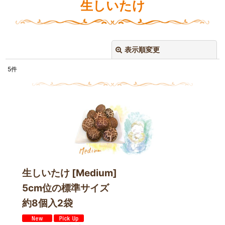
生しいたけ
表示順変更
閉じる
5
件
表示数
:
並び順
:
絞り込む
生しいたけ [Medium]
5cm位の標準サイズ
約8個入2袋