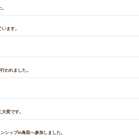
た。
ています。
が行われました。
。
に大変です。
ンシップin鳥取へ参加しました。