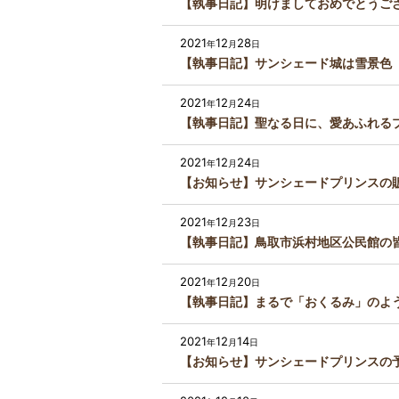
【執事日記】明けましておめでとうご
2021
12
28
年
月
日
【執事日記】サンシェード城は雪景色
2021
12
24
年
月
日
【執事日記】聖なる日に、愛あふれる
2021
12
24
年
月
日
【お知らせ】サンシェードプリンスの
2021
12
23
年
月
日
【執事日記】鳥取市浜村地区公民館の
2021
12
20
年
月
日
【執事日記】まるで「おくるみ」のよ
2021
12
14
年
月
日
【お知らせ】サンシェードプリンスの