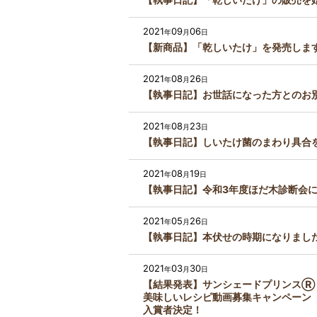
2021
09
06
年
月
日
【新商品】「乾しいたけ」を発売しま
2021
08
26
年
月
日
【執事日記】お世話になった方とのお
2021
08
23
年
月
日
【執事日記】しいたけ菌のまわり具合
2021
08
19
年
月
日
【執事日記】令和3年度ほだ木診断会
2021
05
26
年
月
日
【執事日記】本伏せの時期になりまし
2021
03
30
年
月
日
【結果発表】サンシェードプリンスⓇ
美味しいレシピ動画募集キャンペーン
入賞者決定！