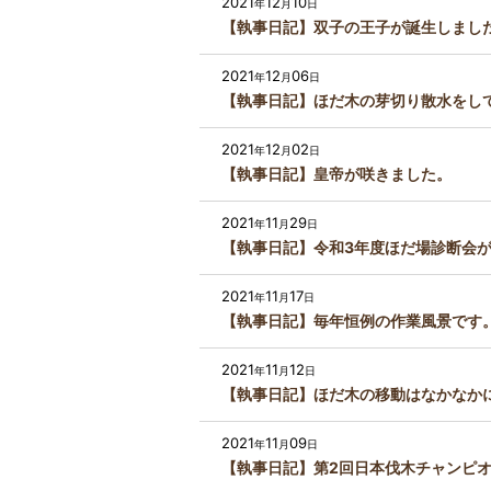
2021
12
10
年
月
日
【執事日記】双子の王子が誕生しまし
2021
12
06
年
月
日
【執事日記】ほだ木の芽切り散水をし
2021
12
02
年
月
日
【執事日記】皇帝が咲きました。
2021
11
29
年
月
日
【執事日記】令和3年度ほだ場診断会
2021
11
17
年
月
日
【執事日記】毎年恒例の作業風景です
2021
11
12
年
月
日
【執事日記】ほだ木の移動はなかなか
2021
11
09
年
月
日
【執事日記】第2回日本伐木チャンピオ