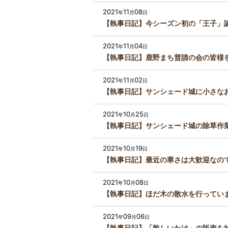
2021
11
08
年
月
日
【執事日記】今シーズン初の「王子」
2021
11
04
年
月
日
【執事日記】鹿野まち普請の会の皆様
2021
11
02
年
月
日
【執事日記】サンシェード城に小さな
2021
10
25
年
月
日
【執事日記】サンシェード城の除草作
2021
10
19
年
月
日
【執事日記】最近の寒さは大歓迎なの
2021
10
08
年
月
日
【執事日記】ほだ木の散水を行ってい
2021
09
06
年
月
日
【執事日記】「乾しいたけ」の販売を