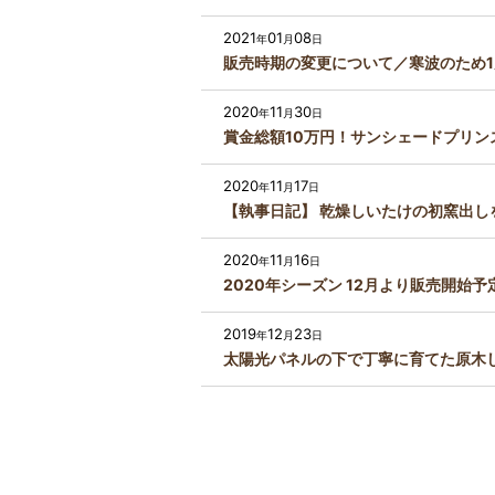
2021
01
08
年
月
日
販売時期の変更について／寒波のため
2020
11
30
年
月
日
賞金総額10万円！サンシェードプリ
2020
11
17
年
月
日
【執事日記】 乾燥しいたけの初窯出し
2020
11
16
年
月
日
2020年シーズン 12月より販売開始予
2019
12
23
年
月
日
太陽光パネルの下で丁寧に育てた原木し