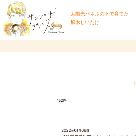
太陽光パネルの下で育てた
原木しいたけ
152
件
2022
01
06
年
月
日