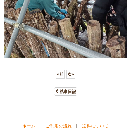
«
前
次
»
執事日記
ホーム
ご利用の流れ
送料について