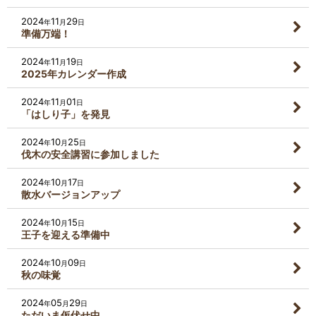
2024
11
29
年
月
日
準備万端！
2024
11
19
年
月
日
2025年カレンダー作成
2024
11
01
年
月
日
「はしり子」を発見
2024
10
25
年
月
日
伐木の安全講習に参加しました
2024
10
17
年
月
日
散水バージョンアップ
2024
10
15
年
月
日
王子を迎える準備中
2024
10
09
年
月
日
秋の味覚
2024
05
29
年
月
日
ただいま仮伏せ中