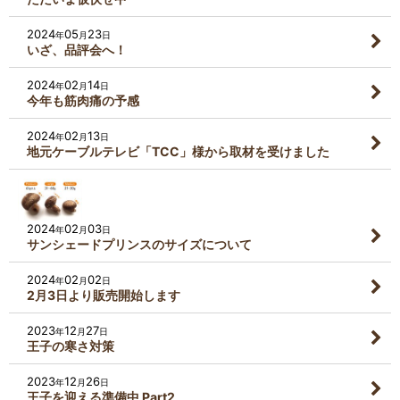
2024
05
23
年
月
日
いざ、品評会へ！
2024
02
14
年
月
日
今年も筋肉痛の予感
2024
02
13
年
月
日
地元ケーブルテレビ「TCC」様から取材を受けました
2024
02
03
年
月
日
サンシェードプリンスのサイズについて
2024
02
02
年
月
日
2月3日より販売開始します
2023
12
27
年
月
日
王子の寒さ対策
2023
12
26
年
月
日
王子を迎える準備中 Part2