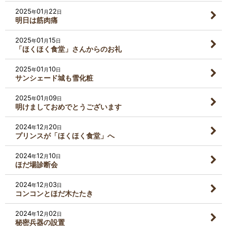
2025
01
22
年
月
日
明日は筋肉痛
2025
01
15
年
月
日
「ほくほく食堂」さんからのお礼
2025
01
10
年
月
日
サンシェード城も雪化粧
2025
01
09
年
月
日
明けましておめでとうございます
2024
12
20
年
月
日
プリンスが「ほくほく食堂」へ
2024
12
10
年
月
日
ほだ場診断会
2024
12
03
年
月
日
コンコンとほだ木たたき
2024
12
02
年
月
日
秘密兵器の設置