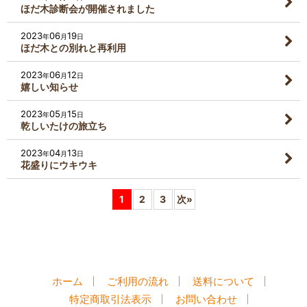
ほだ木診断会が開催されました
2023
06
19
年
月
日
ほだ木との別れと再利用
2023
06
12
年
月
日
嬉しい知らせ
2023
05
15
年
月
日
乾しいたけの旅立ち
2023
04
13
年
月
日
花盛りにウキウキ
1
2
3
次
»
ホーム
ご利用の流れ
送料について
特定商取引法表示
お問い合わせ