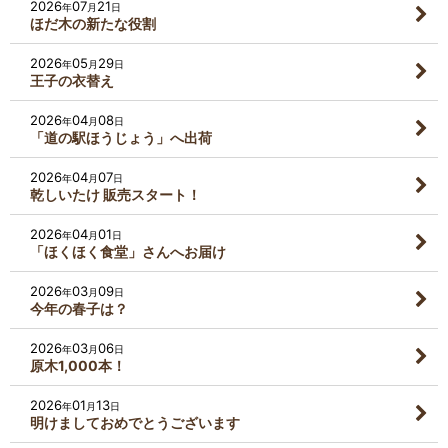
2026
07
21
年
月
日
ほだ木の新たな役割
2026
05
29
年
月
日
王子の衣替え
2026
04
08
年
月
日
「道の駅ほうじょう」へ出荷
2026
04
07
年
月
日
乾しいたけ 販売スタート！
2026
04
01
年
月
日
「ほくほく食堂」さんへお届け
2026
03
09
年
月
日
今年の春子は？
2026
03
06
年
月
日
原木1,000本！
2026
01
13
年
月
日
明けましておめでとうございます