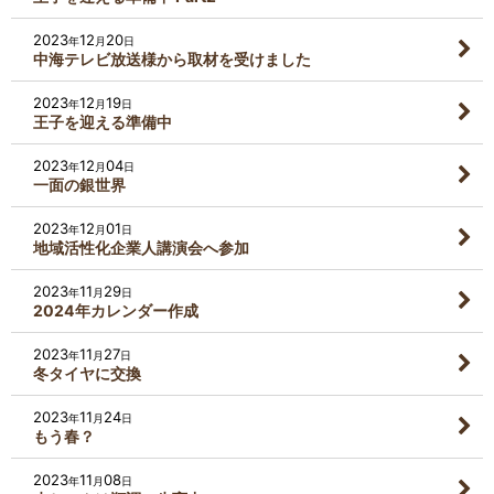
2023
12
20
年
月
日
中海テレビ放送様から取材を受けました
2023
12
19
年
月
日
王子を迎える準備中
2023
12
04
年
月
日
一面の銀世界
2023
12
01
年
月
日
地域活性化企業人講演会へ参加
2023
11
29
年
月
日
2024年カレンダー作成
2023
11
27
年
月
日
冬タイヤに交換
2023
11
24
年
月
日
もう春？
2023
11
08
年
月
日