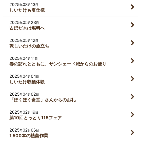
2025
08
13
年
月
日
しいたけも夏仕様
2025
05
23
年
月
日
古ほだ木は燃料へ
2025
05
12
年
月
日
乾しいたけの旅立ち
2025
04
11
年
月
日
春の訪れとともに、サンシェード城からのお便り
2025
04
04
年
月
日
しいたけ収穫体験
2025
04
02
年
月
日
「ほくほく食堂」さんからのお礼
2025
02
19
年
月
日
第10回とっとり115フェア
2025
02
06
年
月
日
1,500本の植菌作業