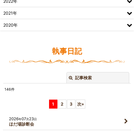
2022年
2021年
2020年
執事日記
記事検索
閉じる
146
件
キーワード
:
1
2
3
次
»
カテゴリ
:
2026
07
23
年
月
日
ほだ場診断会
絞り込む