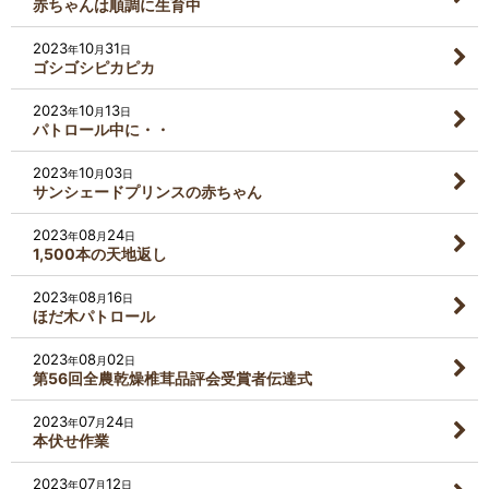
赤ちゃんは順調に生育中
2023
10
31
年
月
日
ゴシゴシピカピカ
2023
10
13
年
月
日
パトロール中に・・
2023
10
03
年
月
日
サンシェードプリンスの赤ちゃん
2023
08
24
年
月
日
1,500本の天地返し
2023
08
16
年
月
日
ほだ木パトロール
2023
08
02
年
月
日
第56回全農乾燥椎茸品評会受賞者伝達式
2023
07
24
年
月
日
本伏せ作業
2023
07
12
年
月
日