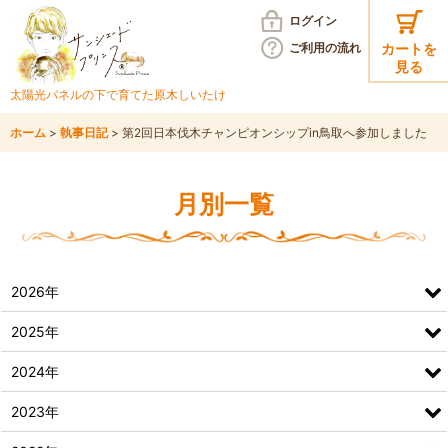
ログイン
ご利用の
流れ
カートを
見る
太陽光パネルの下で育てた
原木しいたけ
ホーム
>
執事日記
>
第2回日本伐木チャンピオンシップin鳥取へ参加しました
月別一覧
2026年
2025年
2024年
2023年